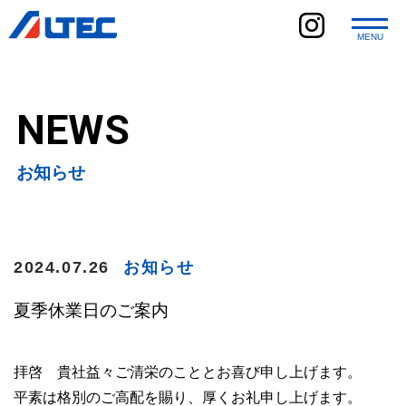
MENU
ホーム
NEWS
当社の強み
業務内容
お知らせ
環境への取り組み
会社紹介
2024.07.26
お知らせ
お知らせ
採用情報
夏季休業日のご案内
お問い合わせ
拝啓 貴社益々ご清栄のこととお喜び申し上げます。
Instagram
平素は格別のご高配を賜り、厚くお礼申し上げます。